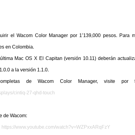
quirir el Wacom Color Manager por 1’139,000 pesos. Para 
res en Colombia.
última Mac OS X El Capitan (versión 10.11) deberán actualiz
0.0 a la versión 1.1.0.
s completas de Wacom Color Manager, visite por f
plays/cintiq-27-qhd-touch
be de Wacom:
:
https://www.youtube.com/watch?v=WZPxxARqFzY