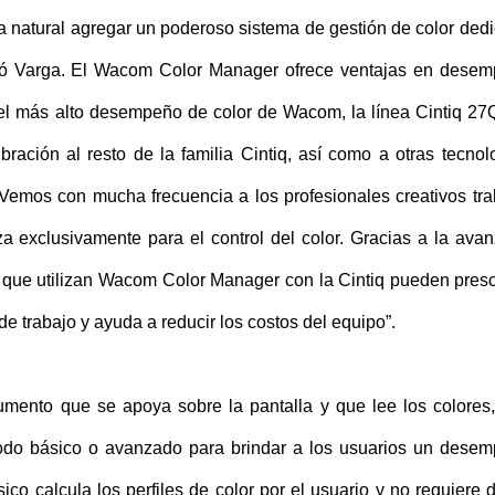
a natural agregar un poderoso sistema de gestión de color ded
adió Varga. El Wacom Color Manager ofrece ventajas en dese
 del más alto desempeño de color de Wacom, la línea Cintiq 2
ración al resto de la familia Cintiq, así como a otras tecnol
emos con mucha frecuencia a los profesionales creativos tra
za exclusivamente para el control del color. Gracias a la ava
 que utilizan Wacom Color Manager con la Cintiq pueden presc
de trabajo y ayuda a reducir los costos del equipo”.
umento que se apoya sobre la pantalla y que lee los colores,
 modo básico o avanzado para brindar a los usuarios un dese
sico calcula los perfiles de color por el usuario y no requiere 