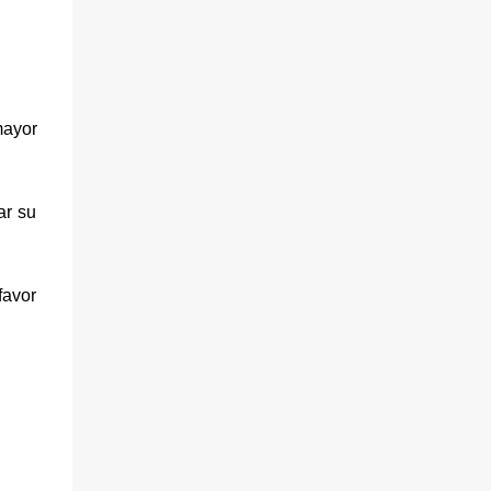
mayor
ar su
avor