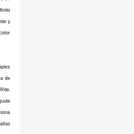
inito
ste y
color
iples
ra de
Rite.
juste
ciona
allas