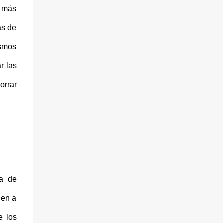
q más
as de
ismos
r las
orrar
ta de
den a
e los