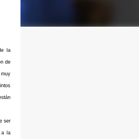
de la
ón de
o muy
intos
están
e ser
 a la