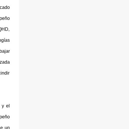
icado
mpeño
7QHD,
ogías
bajar
nzada
indir
 y el
mpeño
de un