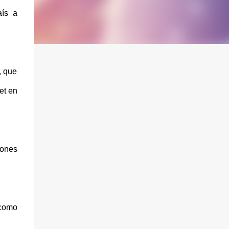
aís a
, que
et en
iones
 como