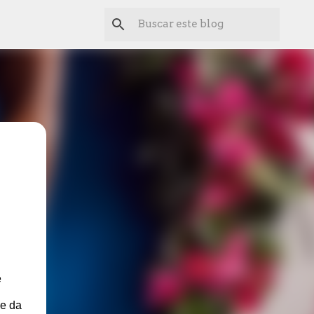
e
ue da