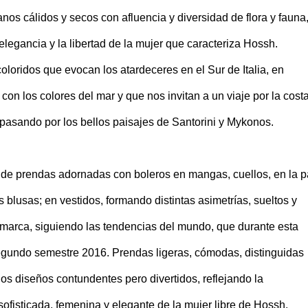
anos cálidos y secos con afluencia y diversidad de flora y fauna
elegancia y la libertad de la mujer que caracteriza Hossh.
loridos que evocan los atardeceres en el Sur de Italia, en
con los colores del mar y que nos invitan a un viaje por la cost
pasando por los bellos paisajes de Santorini y Mykonos.
de prendas adornadas con boleros en mangas, cuellos, en la p
s blusas; en vestidos, formando distintas asimetrías, sueltos y
a marca, siguiendo las tendencias del mundo, que durante esta
egundo semestre 2016. Prendas ligeras, cómodas, distinguidas
los diseños contundentes pero divertidos, reflejando la
sofisticada, femenina y elegante de la mujer libre de Hossh.