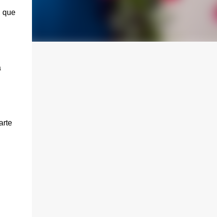
, que
a
arte