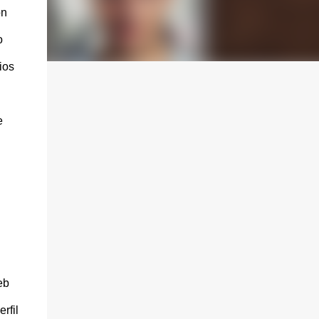
ón
o
ios
e
eb
rfil