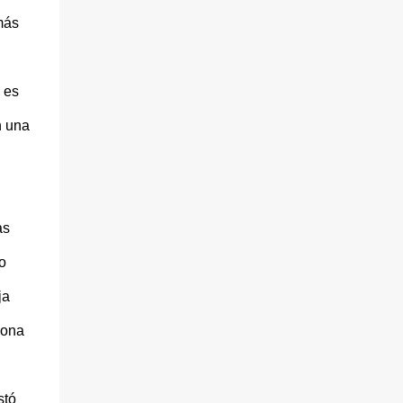
más
 es
n una
as
o
ja
sona
stó