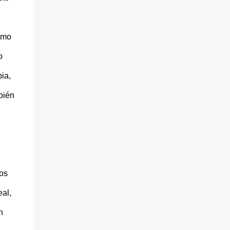
omo
o
ia,
bién
ros
al,
n