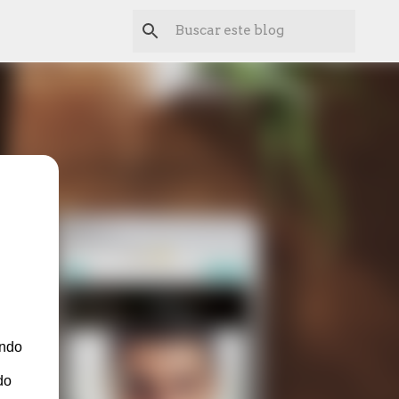
ando
do