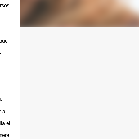
rsos,
 que
 a
la
ial
la el
imera