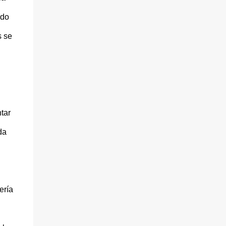
ado
s se
tar
da
ería