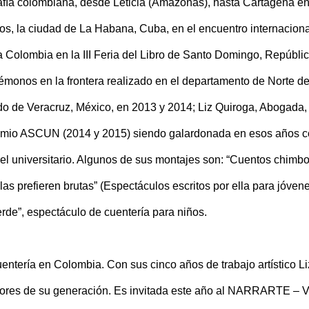
afía colombiana, desde Leticia (Amazonas), hasta Cartagena en
dos, la ciudad de La Habana, Cuba, en el encuentro internaciona
a Colombia en la III Feria del Libro de Santo Domingo, Repúbli
témonos en la frontera realizado en el departamento de Norte d
do de Veracruz, México, en 2013 y 2014; Liz Quiroga, Abogada,
premio ASCUN (2014 y 2015) siendo galardonada en esos años 
el universitario. Algunos de sus montajes son: “Cuentos chimb
las prefieren brutas” (Espectáculos escritos por ella para jóven
rde”, espectáculo de cuentería para niños.
entería en Colombia. Con sus cinco años de trabajo artístico Li
ejores de su generación. Es invitada este año al NARRARTE – V