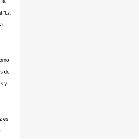
 la
l “La
ca
e
como
os de
es y
z es
I