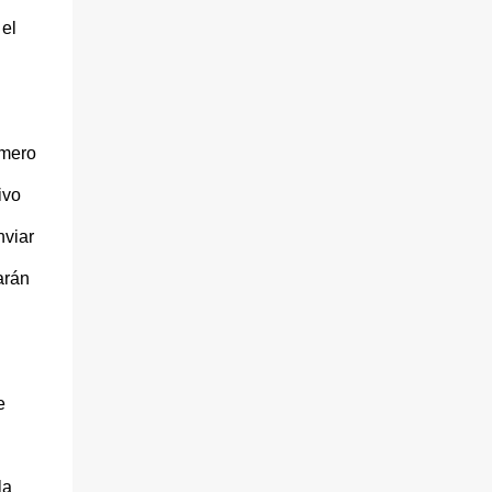
 el
imero
ivo
nviar
arán
e
la