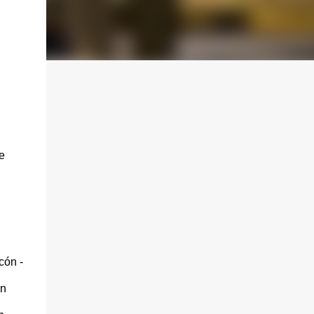
e
cón -
ón