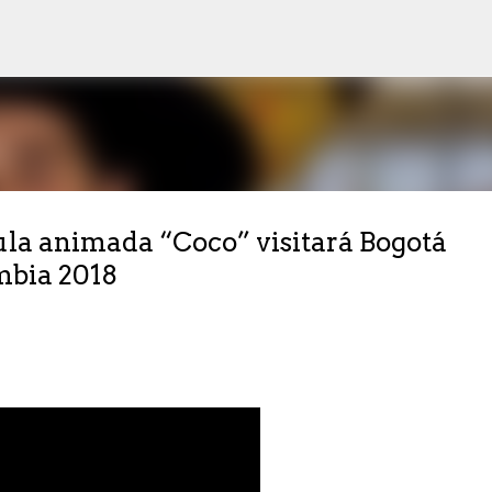
Ir al contenido principal
cula animada “Coco” visitará Bogotá
mbia 2018