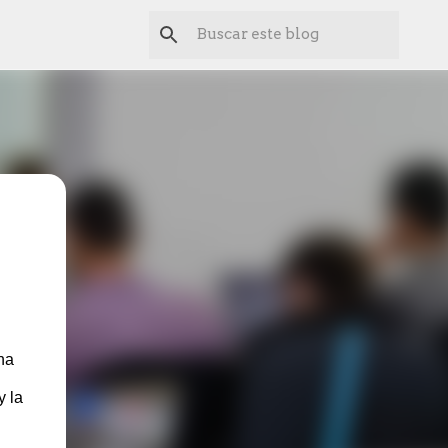
na
y la