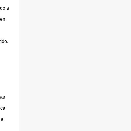
rdo a
 en
ido.
sar
oca
na