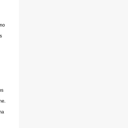
eno
s
os
ne.
ma