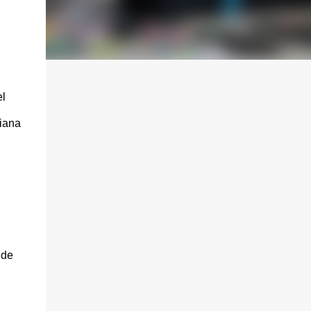
el
ciana
 de