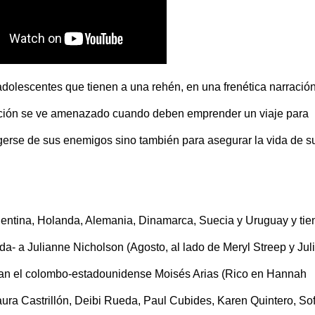
 adolescentes que tienen a una rehén, en una frenética narració
ación se ve amenazado cuando deben emprender un viaje para
gerse de sus enemigos sino también para asegurar la vida de s
entina, Holanda, Alemania, Dinamarca, Suecia y Uruguay y tie
a- a Julianne Nicholson (Agosto, al lado de Meryl Streep y Jul
etan el colombo-estadounidense Moisés Arias (Rico en Hannah
a Castrillón, Deibi Rueda, Paul Cubides, Karen Quintero, Sof