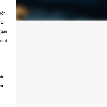
uión
(El
 (que
rón)
 de
m. -