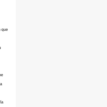
n que
u
ne
ia
ía