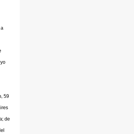
 a
e
 yo
o, 59
ires
a; de
el