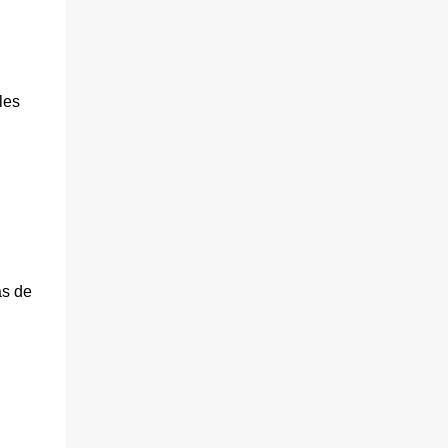
les
as de