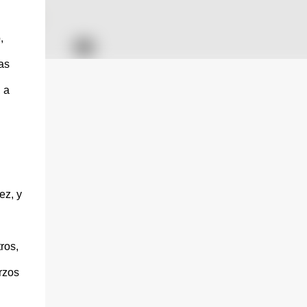
,
as
 a
ez, y
ros,
rzos