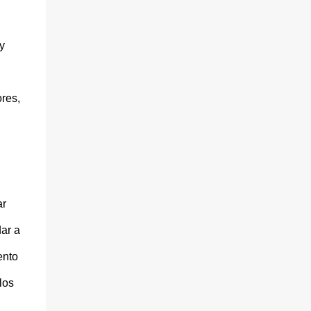
y
res,
ar
dar a
ento
los