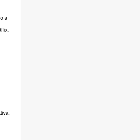
o a
lix,
tiva,