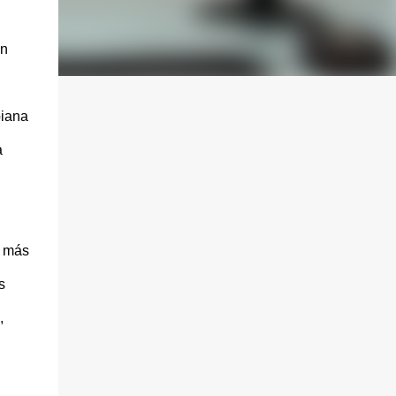
on
biana
a
e más
s
,