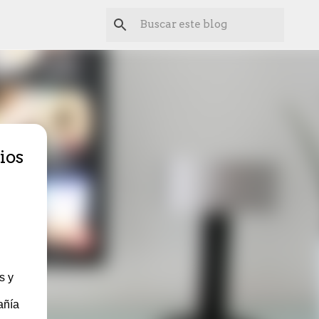
ios
s y
añía