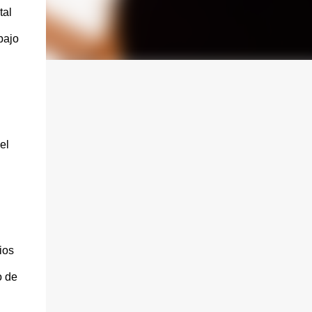
tal
bajo
el
ios
o de